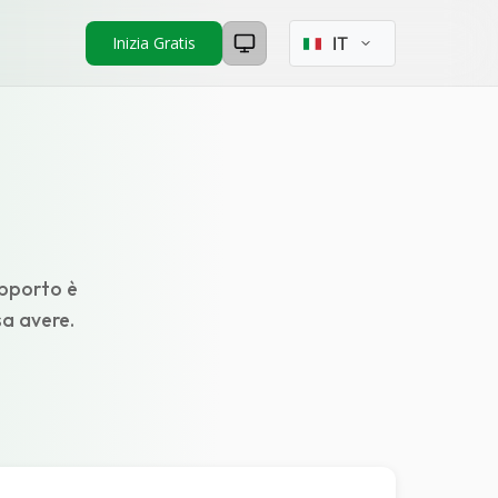
Seleziona lingua
Inizia Gratis
upporto è
a avere.