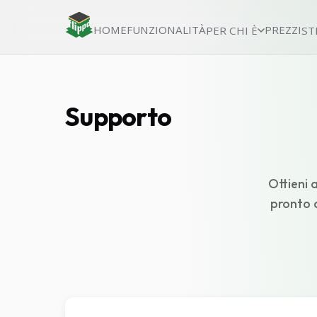
HOME
FUNZIONALITÀ
PREZZI
PER CHI È
ST
Supporto
Ottieni 
pronto 