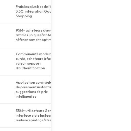
Frais les plus bas de l'industrie
3,5%, intégration Google
Shopping
95M+ acheteurs cherchant
articles uniques/vintage,
référencement optimisé
Communauté mode homme
curée, acheteurs à forte
valeur, support
d'authentification
Application conviviale, option
de paiement instantané,
suggestions de prix
intelligentes
35M+ utilisateurs Gen Z,
interface style Instagram,
audience vintage/streetwear