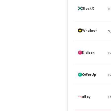
StockX
1
Whatnot
9
Kidizen
1
OfferUp
1
eBay
1