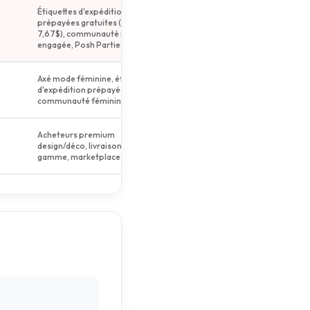
Étiquettes d'expédition
prépayées gratuites (valeur
7,67$), communauté mode
engagée, Posh Parties
Axé mode féminine, étiquettes
d'expédition prépayées,
communauté féminine
Acheteurs premium
design/déco, livraison haut de
gamme, marketplace curé