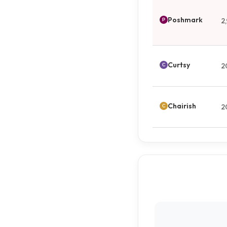
Poshmark
2
Curtsy
2
Chairish
2