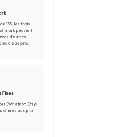
ark
de 15$, les frais
Poshmark peuvent
dérez d'autres
les à bas prix.
s Fixes
xes (Whatnot, Etsy)
s chères aux prix