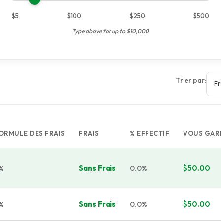
$5
$100
$250
$500
Type above for up to $10,000
Trier par:
ORMULE DES FRAIS
FRAIS
% EFFECTIF
VOUS GAR
Sans Frais
0.0%
$50.00
%
Sans Frais
0.0%
$50.00
%