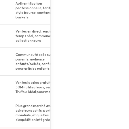
Authentification
professionnelle, tarification
style bourse, confiance pour
baskets
Ventes en direct, enchères en
temps réel, communauté de
collectionneurs
Communauté axée sur les
parents, audience
enfants/bébés, confiance
pour articles enfants
Ventes locales gratuites,
50M+ utilisateurs, vérification
TruYou, idéal pour meubles
Plus grand marché avec 135M+
acheteurs actifs, portée
mondiale, étiquettes
d'expédition intégrées