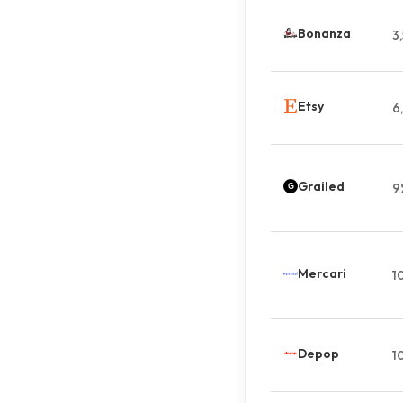
Bonanza
3
Etsy
6
Grailed
9
Mercari
1
Depop
1