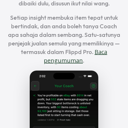
dibaiki dulu, disusun ikut nilai wang.
Setiap insight membuka item tepat untuk
bertindak, dan anda boleh tanya Coach
apa sahaja dalam sembang. Satu-satunya
penjejak jualan semula yang memilikinya —
Baca
termasuk dalam Flippd Pro.
pengumuman
.