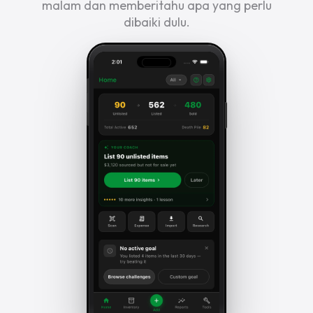
malam dan memberitahu apa yang perlu
dibaiki dulu.
Pilih bahasa